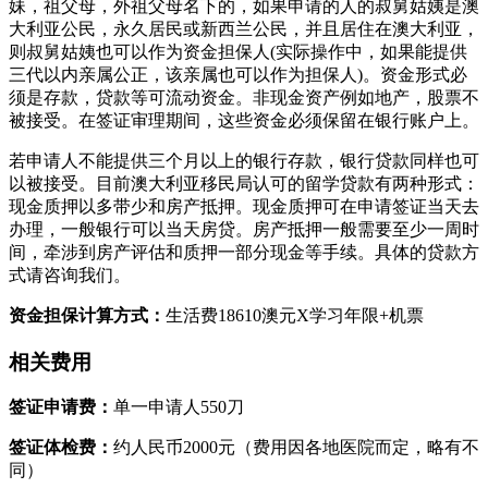
妹，祖父母，外祖父母名下的，如果申请的人的叔舅姑姨是澳
大利亚公民，永久居民或新西兰公民，并且居住在澳大利亚，
则叔舅姑姨也可以作为资金担保人(实际操作中，如果能提供
三代以内亲属公正，该亲属也可以作为担保人)。资金形式必
须是存款，贷款等可流动资金。非现金资产例如地产，股票不
被接受。在签证审理期间，这些资金必须保留在银行账户上。
若申请人不能提供三个月以上的银行存款，银行贷款同样也可
以被接受。目前澳大利亚移民局认可的留学贷款有两种形式：
现金质押以多带少和房产抵押。现金质押可在申请签证当天去
办理，一般银行可以当天房贷。房产抵押一般需要至少一周时
间，牵涉到房产评估和质押一部分现金等手续。具体的贷款方
式请咨询我们。
资金担保计算方式：
生活费18610澳元X学习年限+机票
相关费用
签证申请费：
单一申请人550刀
签证体检费：
约人民币2000元（费用因各地医院而定，略有不
同）